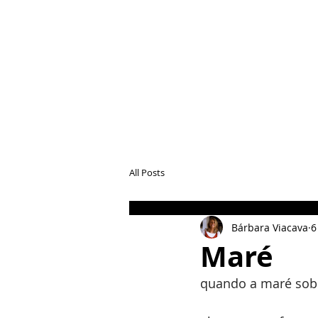
All Posts
Bárbara Viacava
6
Maré
quando a maré sobe