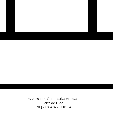
Observo-te
Apr
© 2025 por Bárbara Silva Viacava
Parte de Tudo
CNPJ 27.864.872/0001-54